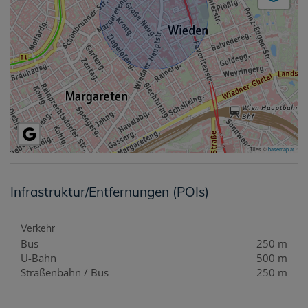
Tiles ©
basemap.at
Infrastruktur/Entfernungen (POIs)
Verkehr
Bus
250 m
U-Bahn
500 m
Straßenbahn / Bus
250 m