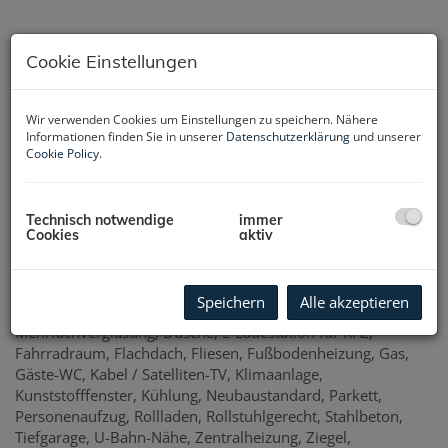
Cookie Einstellungen
Wir verwenden Cookies um Einstellungen zu speichern. Nähere
Aussenansicht
Informationen finden Sie in unserer
Datenschutzerklärung
und unserer
Cookie Policy
.
Technisch notwendige
immer
Cookies
aktiv
Ausstattung
Abstellraum
Außenliegender Sonnenschutz
Bad mit
Speichern
Alle akzeptieren
Fenster
Badewanne
Deckenleuchten
Doppel- /
Mehrfachverglasung
Dusche
E-Ladestation für KFZ
Fahrradraum
Flachdach
Fliesen
Fußbodenheizung
Gas
Gäste-WC
Kabel / Satelliten-TV
Klimaanlage
Kunststofffenster
Kühlung
Neubaustandard
Parkett
Personenaufzug
Rollladen
Rollstuhlgerecht
Stahlbeton
Tiefgarage
U-Bahn-Nähe
Zentralheizung
Ziegel