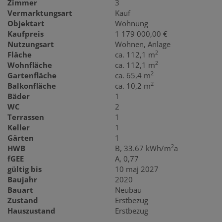
Zimmer
3
Vermarktungsart
Kauf
Objektart
Wohnung
Kaufpreis
1 179 000,00 €
Nutzungsart
Wohnen
Anlage
2
Fläche
ca. 112,1 m
2
Wohnfläche
ca. 112,1 m
2
Gartenfläche
ca. 65,4 m
2
Balkonfläche
ca. 10,2 m
Bäder
1
WC
2
Terrassen
1
Keller
1
Gärten
1
2
HWB
B, 33.67 kWh/m
a
fGEE
A, 0,77
gültig bis
10 maj 2027
Baujahr
2020
Bauart
Neubau
Zustand
Erstbezug
Hauszustand
Erstbezug