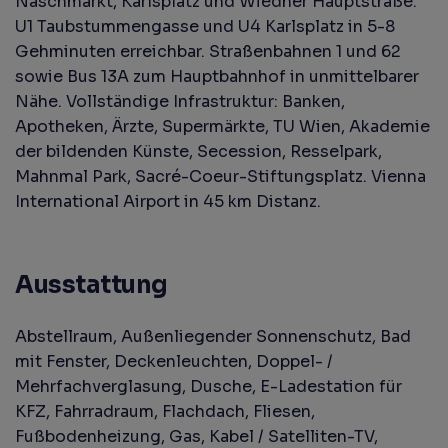
Naschmarkt, Karlsplatz und Wiedner Hauptstraße.
U1 Taubstummengasse und U4 Karlsplatz in 5-8
Gehminuten erreichbar. Straßenbahnen 1 und 62
sowie Bus 13A zum Hauptbahnhof in unmittelbarer
Nähe. Vollständige Infrastruktur: Banken,
Apotheken, Ärzte, Supermärkte, TU Wien, Akademie
der bildenden Künste, Secession, Resselpark,
Mahnmal Park, Sacré-Coeur-Stiftungsplatz. Vienna
International Airport in 45 km Distanz.
Ausstattung
Abstellraum
Außenliegender Sonnenschutz
Bad
mit Fenster
Deckenleuchten
Doppel- /
Mehrfachverglasung
Dusche
E-Ladestation für
KFZ
Fahrradraum
Flachdach
Fliesen
Fußbodenheizung
Gas
Kabel / Satelliten-TV