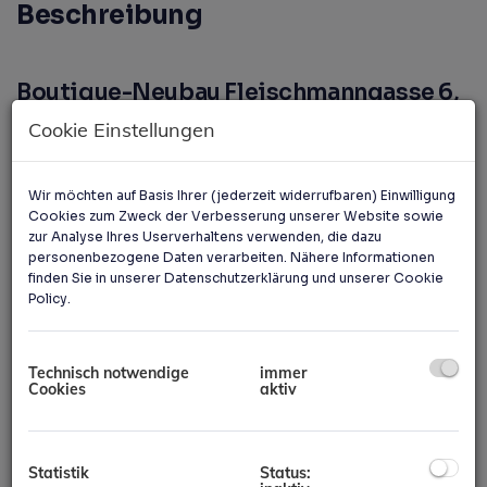
Beschreibung
Boutique-Neubau Fleischmanngasse 6,
1040 Wien — Erstbezug 2020
Cookie Einstellungen
Hochwertiges Boutique-Neubauprojekt im
Wiener Freihausviertel
mit 34
Wir möchten auf Basis Ihrer (jederzeit widerrufbaren) Einwilligung
Eigentumswohnungen auf 7 Geschoßen (EG + 5
Cookies zum Zweck der Verbesserung unserer Website sowie
OG + 2 DG). Derzeit noch
9 Wohnungen verfügbar
zur Analyse Ihres Userverhaltens verwenden, die dazu
personenbezogene Daten verarbeiten. Nähere Informationen
(Top 8, 14, 15, 24, 29, 30, 31, 32, 34) sowie 2 PKW-
finden Sie in unserer
Datenschutzerklärung
und unserer
Cookie
Stellplatz-Kategorien.
Policy
.
ENERGIESTANDARDS
HWB 33,67 kWh/m²a — Energieklasse
B
Technisch notwendige
immer
fGEE 0,77 — Energieklasse
A
Cookies
aktiv
Gas-Zentralheizung + 1× Luftwärmepumpe
(dezentral)
Fußbodenheizung in allen Wohnungen
Statistik
Status: