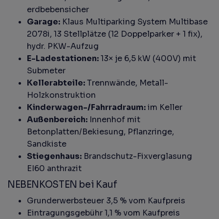
erdbebensicher
Garage:
Klaus Multiparking System Multibase
2078i, 13 Stellplätze (12 Doppelparker + 1 fix),
hydr. PKW-Aufzug
E-Ladestationen:
13× je 6,5 kW (400V) mit
Submeter
Kellerabteile:
Trennwände, Metall-
Holzkonstruktion
Kinderwagen-/Fahrradraum:
im Keller
Außenbereich:
Innenhof mit
Betonplatten/Bekiesung, Pflanzringe,
Sandkiste
Stiegenhaus:
Brandschutz-Fixverglasung
EI60 anthrazit
NEBENKOSTEN bei Kauf
Grunderwerbsteuer 3,5 % vom Kaufpreis
Eintragungsgebühr 1,1 % vom Kaufpreis