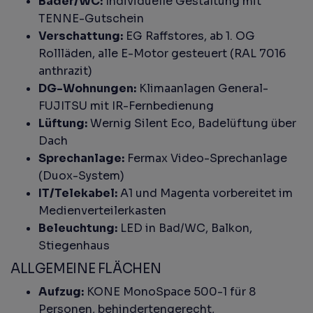
Bäder/WC:
Individuelle Gestaltung mit
TENNE-Gutschein
Verschattung:
EG Raffstores, ab 1. OG
Rollläden, alle E-Motor gesteuert (RAL 7016
anthrazit)
DG-Wohnungen:
Klimaanlagen General-
FUJITSU mit IR-Fernbedienung
Lüftung:
Wernig Silent Eco, Badelüftung über
Dach
Sprechanlage:
Fermax Video-Sprechanlage
(Duox-System)
IT/Telekabel:
A1 und Magenta vorbereitet im
Medienverteilerkasten
Beleuchtung:
LED in Bad/WC, Balkon,
Stiegenhaus
ALLGEMEINE FLÄCHEN
Aufzug:
KONE MonoSpace 500-1 für 8
Personen, behindertengerecht,