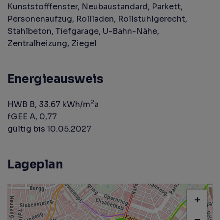
Kunststofffenster
Neubaustandard
Parkett
Personenaufzug
Rollladen
Rollstuhlgerecht
Stahlbeton
Tiefgarage
U-Bahn-Nähe
Zentralheizung
Ziegel
Energieausweis
2
HWB
B, 33.67 kWh/m
a
fGEE
A, 0,77
gültig bis
10.05.2027
Lageplan
+
−