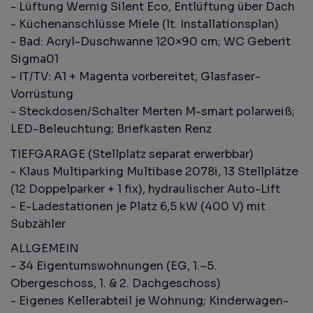
- Lüftung Wernig Silent Eco, Entlüftung über Dach
- Küchenanschlüsse Miele (lt. Installationsplan)
- Bad: Acryl-Duschwanne 120×90 cm; WC Geberit
Sigma01
- IT/TV: A1 + Magenta vorbereitet, Glasfaser-
Vorrüstung
- Steckdosen/Schalter Merten M-smart polarweiß;
LED-Beleuchtung; Briefkasten Renz
TIEFGARAGE (Stellplatz separat erwerbbar)
- Klaus Multiparking Multibase 2078i, 13 Stellplätze
(12 Doppelparker + 1 fix), hydraulischer Auto-Lift
- E-Ladestationen je Platz 6,5 kW (400 V) mit
Subzähler
ALLGEMEIN
- 34 Eigentumswohnungen (EG, 1.–5.
Obergeschoss, 1. & 2. Dachgeschoss)
- Eigenes Kellerabteil je Wohnung; Kinderwagen-